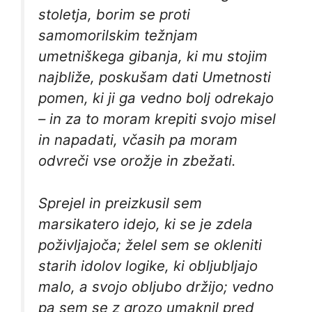
stoletja, borim se proti
samomorilskim težnjam
umetniškega gibanja, ki mu stojim
najbliže, poskušam dati Umetnosti
pomen, ki ji ga vedno bolj odrekajo
– in za to moram krepiti svojo misel
in napadati, včasih pa moram
odvreči vse orožje in zbežati.
Sprejel in preizkusil sem
marsikatero idejo, ki se je zdela
poživljajoča; želel sem se okleniti
starih idolov logike, ki obljubljajo
malo, a svojo obljubo držijo; vedno
pa sem se z grozo umaknil pred