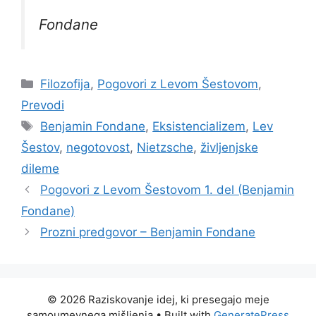
Fondane
Categories
Filozofija
,
Pogovori z Levom Šestovom
,
Prevodi
Tags
Benjamin Fondane
,
Eksistencializem
,
Lev
Šestov
,
negotovost
,
Nietzsche
,
življenjske
dileme
Pogovori z Levom Šestovom 1. del (Benjamin
Fondane)
Prozni predgovor – Benjamin Fondane
© 2026 Raziskovanje idej, ki presegajo meje
samoumevnega mišljenja
• Built with
GeneratePress