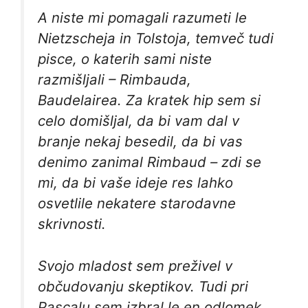
A niste mi pomagali razumeti le
Nietzscheja in Tolstoja, temveč tudi
pisce, o katerih sami niste
razmišljali – Rimbauda,
Baudelairea. Za kratek hip sem si
celo domišljal, da bi vam dal v
branje nekaj besedil, da bi vas
denimo zanimal Rimbaud – zdi se
mi, da bi vaše ideje res lahko
osvetlile nekatere starodavne
skrivnosti.
Svojo mladost sem preživel v
občudovanju skeptikov. Tudi pri
Pascalu sem izbral le en odlomek,