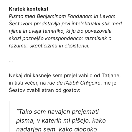
Kratek kontekst
Pismo med Benjaminom Fondanom in Levom
Šestovom predstavlja prvi intelektualni stik med
njima in uvaja tematiko, ki ju bo povezovala
skozi poznejšo korespondenco: razmislek o
razumu, skepticizmu in eksistenci.
…
Nekaj dni kasneje sem prejel vabilo od Tatjane,
in tisti večer, na
rue de l’Abbй Grйgoire
, me je
Šestov zvabil stran od gostov:
“Tako sem navajen prejemati
pisma, v katerih mi pišejo, kako
nadarjen sem, kako globoko