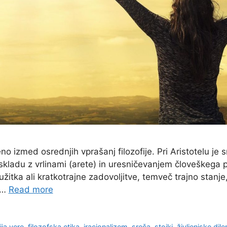
no izmed osrednjih vprašanj filozofije. Pri Aristotelu je
kladu z vrlinami (arete) in uresničevanjem človeškega po
žitka ali kratkotrajne zadovoljitve, temveč trajno stanje,
 …
Read more
ija vere
,
filozofska etika
,
iracionalizem
,
sreča
,
stoiki
,
življenjske dil