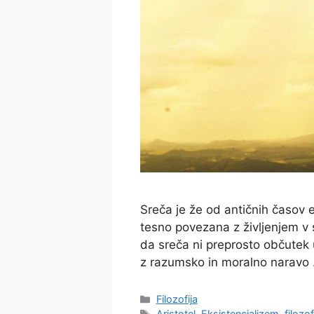
Sreča je že od antičnih časov e
tesno povezana z življenjem v s
da sreča ni preprosto občutek u
z razumsko in moralno naravo
Categories
Filozofija
Tags
Aristotel
,
Eksistencializem
,
filozof