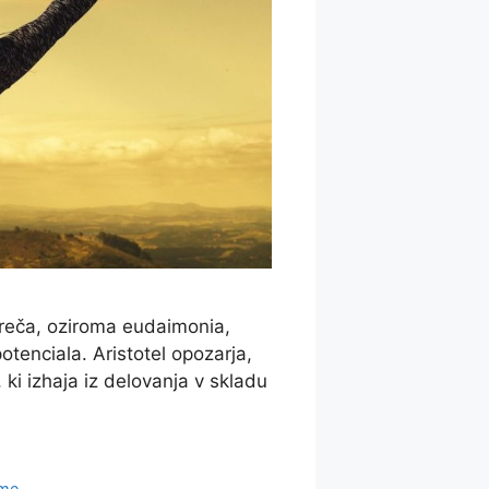
 sreča, oziroma eudaimonia,
tenciala. Aristotel opozarja,
 ki izhaja iz delovanja v skladu
eme